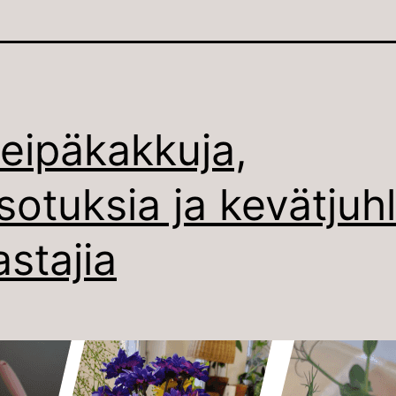
leipäkakkuja,
sotuksia ja kevätjuh
astajia