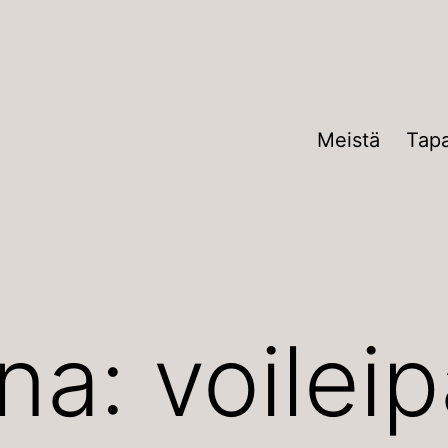
Meistä
Tap
ana:
voilei