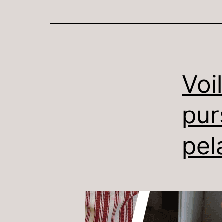
Voi
pur
pel