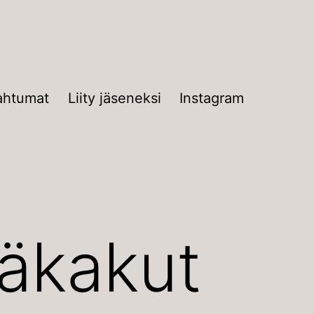
ahtumat
Liity jäseneksi
Instagram
päkakut