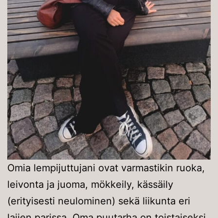
Omia lempijuttujani ovat varmastikin ruoka,
leivonta ja juoma, mökkeily, kässäily
(erityisesti neulominen) sekä liikunta eri
lajien parissa. Oma puutarha on toistaiseksi