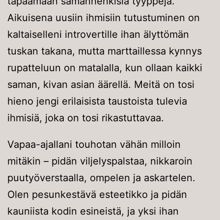
tapaamaan samanhenkisiä tyyppejä.
Aikuisena uusiin ihmisiin tutustuminen on
kaltaiselleni introvertille ihan älyttömän
tuskan takana, mutta marttaillessa kynnys
rupatteluun on matalalla, kun ollaan kaikki
saman, kivan asian äärellä. Meitä on tosi
hieno jengi erilaisista taustoista tulevia
ihmisiä, joka on tosi rikastuttavaa.
Vapaa-ajallani touhotan vähän milloin
mitäkin – pidän viljelyspalstaa, nikkaroin
puutyöverstaalla, ompelen ja askartelen.
Olen pesunkestävä esteetikko ja pidän
kauniista kodin esineistä, ja yksi ihan