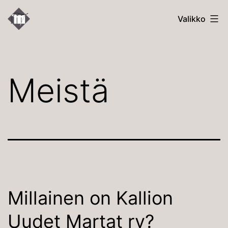
Siirry
Kallion
Valikko
sisältöön
Uudet
Martat
Meistä
Millainen on Kallion
Uudet Martat ry?