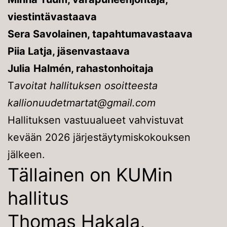
viestintävastaava
Sera Savolainen, tapahtumavastaava
Piia Latja, jäsenvastaava
Julia
Halmén, rahastonhoitaja
T
avoitat hallituksen osoitteesta
kallionuudetmartat@gmail.com
Hallituksen vastuualueet vahvistuvat
kevään 2026 järjestäytymiskokouksen
jälkeen.
Tällainen on KUMin
hallitus
Thomas Hakala,