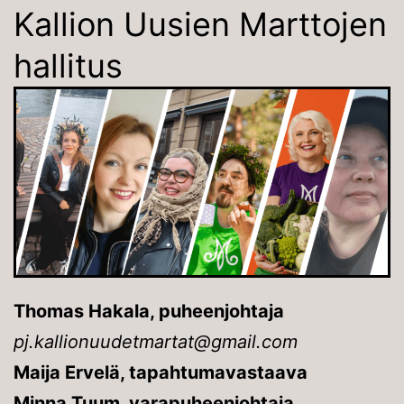
Kallion Uusien Marttojen
hallitus
Thomas Hakala, puheenjohtaja
pj.kallionuudetmartat@gmail.com
Maija Ervelä, tapahtumavastaava
Minna Tuum,
varapuheenjohtaja,