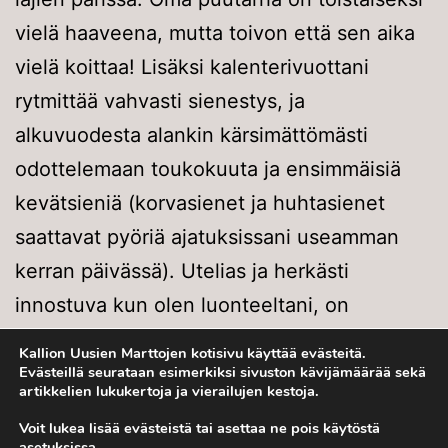
vielä haaveena, mutta toivon että sen aika
vielä koittaa! Lisäksi kalenterivuottani
rytmittää vahvasti sienestys, ja
alkuvuodesta alankin kärsimättömästi
odottelemaan toukokuuta ja ensimmäisiä
kevätsieniä (korvasienet ja huhtasienet
saattavat pyöriä ajatuksissani useamman
kerran päivässä). Utelias ja herkästi
innostuva kun olen luonteeltani, on
superkivaa että marttailun kautta on helppo
Kallion Uusien Marttojen kotisivu käyttää evästeitä.
löytää myös uusia kiinnostuksen kohteita ja
Evästeillä seurataan esimerkiksi sivuston kävijämäärää sekä
artikkelien lukukertoja ja vierailujen kestoja.
kokeilla myös ihan uusia juttuja matalalla
Voit lukea lisää evästeistä tai asettaa ne pois käytöstä
kynnyksellä.
asetuksissa
.