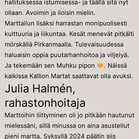
hallituksessa istumisessa- ja täällä sitä nyt
ollaan. Avoimin ja iloisin mielin.
Marttailun lisäksi harrastan monipuolisesti
kulttuuria ja liikuntaa. Kesät menevät pitkälti
mörskällä Pirkanmaalla. Tulevaisuudessa
haluaisin oppia puutarhanhoitoa ja viljelyä.
Ja tekemään sen Muhku pipon
. Näissä
kaikissa Kallion Martat saattavat olla avuksi.
Julia Halmén,
rahastonhoitaja
Marttoihin liittyminen oli jo pitkään hautunut
mielessäni, sillä minussa on aina asustellut
pieni martta. Syksyllä 2024 päätin siis