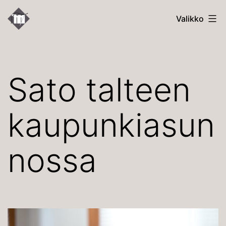
Siirry
Kallion
Valikko
sisältöön
Uudet
Martat
Sato talteen
kaupunkiasun
nossa