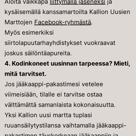
Aloita vaikkapa
liittymällä jäseneksi
ja
kysäisemällä kanssamartoilta Kallion Uusien
Marttojen
Facebook-ryhmästä
.
Myös esimerkiksi
siirtolapuutarhayhdistykset vuokraavat
joskus säilöntäapureita.
4. Kodinkoneet uusinnan tarpeessa? Mieti,
mitä tarvitset.
Jos jääkaappi-pakastimesi vetelee
viimeisiään, tilalle ei tarvitse ostaa
välttämättä samanlaista kokonaisuutta.
Yksi Kallion uusi martta tuplasi
ruuansäilytystilansa vaihtamalla jääkaappi-
pakastimen täyskorkeaan jääkaappiin ja