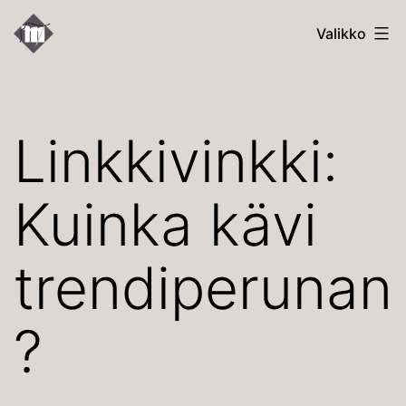
Siirry
Kallion
Valikko
sisältöön
Uudet
Martat
Linkkivinkki:
Kuinka kävi
trendiperunan
?