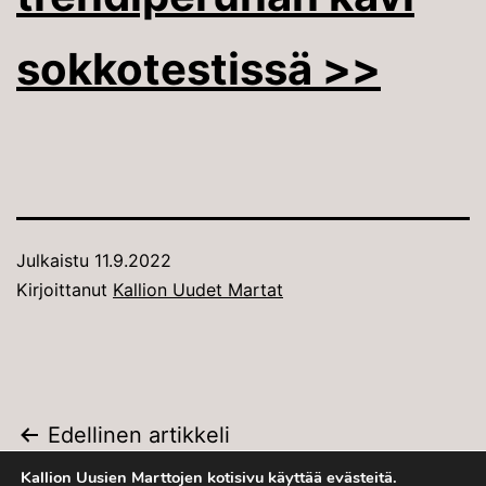
sokkotestissä >>
Julkaistu
11.9.2022
Kirjoittanut
Kallion Uudet Martat
Artikkelien
Edellinen artikkeli
Kallion Uudet Martat x Arabia
Kallion Uusien Marttojen kotisivu käyttää evästeitä.