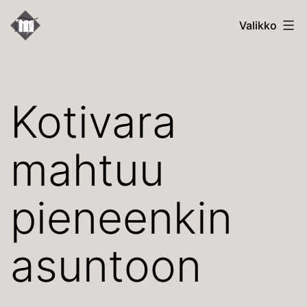
Siirry
Kallion
Valikko
sisältöön
Uudet
Martat
Kotivara
mahtuu
pieneenkin
asuntoon