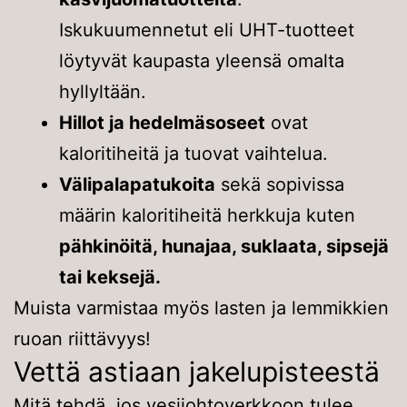
Iskukuumennetut eli UHT-tuotteet
löytyvät kaupasta yleensä omalta
hyllyltään.
Hillot ja hedelmäsoseet
ovat
kaloritiheitä ja tuovat vaihtelua.
Välipalapatukoita
sekä sopivissa
määrin kaloritiheitä herkkuja kuten
pähkinöitä, hunajaa, suklaata, sipsejä
tai keksejä.
Muista varmistaa myös lasten ja lemmikkien
ruoan riittävyys!
Vettä astiaan jakelupisteestä
Mitä tehdä, jos vesijohtoverkkoon tulee