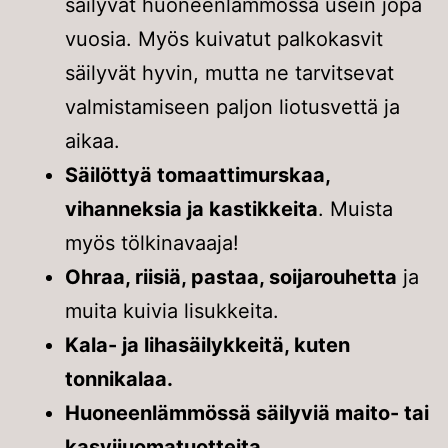
säilyvät huoneenlämmössä usein jopa
vuosia. Myös kuivatut palkokasvit
säilyvät hyvin, mutta ne tarvitsevat
valmistamiseen paljon liotusvettä ja
aikaa.
Säilöttyä tomaattimurskaa,
vihanneksia ja kastikkeita
. Muista
myös tölkinavaaja!
Ohraa, riisiä, pastaa, soijarouhetta
ja
muita kuivia lisukkeita.
Kala- ja lihasäilykkeitä, kuten
tonnikalaa.
Huoneenlämmössä säilyviä maito- tai
kasvijuomatuotteita
.