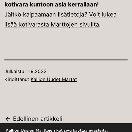
kotivara kuntoon asia kerrallaan!
Jäitkö kaipaamaan lisätietoja?
Voit lukea
lisää kotivarasta Marttojen sivuilta
.
Julkaistu
11.9.2022
Kirjoittanut
Kallion Uudet Martat
Artikkelien
Edellinen artikkeli
Linkkivinkki: Kuinka kävi
Kallion Uusien Marttojen kotisivu käyttää evästeitä.