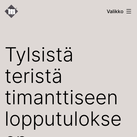
Siirry
Kallion
Valikko
sisältöön
Uudet
Martat
Tylsistä
teristä
timanttiseen
lopputulokse