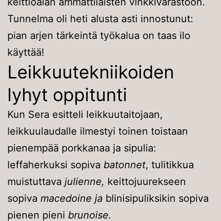
keittiöalan ammattilaisten vinkkivarastoon.
Tunnelma oli heti alusta asti innostunut:
pian arjen tärkeintä työkalua on taas ilo
käyttää!
Leikkuutekniikoiden
lyhyt oppitunti
Kun Sera esitteli leikkuutaitojaan,
leikkuulaudalle ilmestyi toinen toistaan
pienempää porkkanaa ja sipulia:
leffaherkuksi sopiva
batonnet
, tulitikkua
muistuttava
julienne,
keittojuurekseen
sopiva
macedoine ja
blinisipuliksikin sopiva
pienen pieni
brunoise.