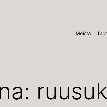
Meistä
Tap
ana:
ruusu