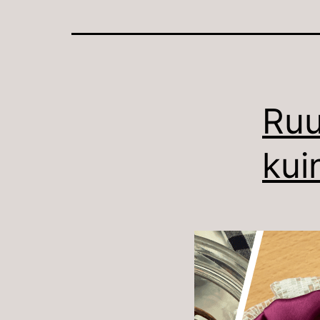
Ruu
kui