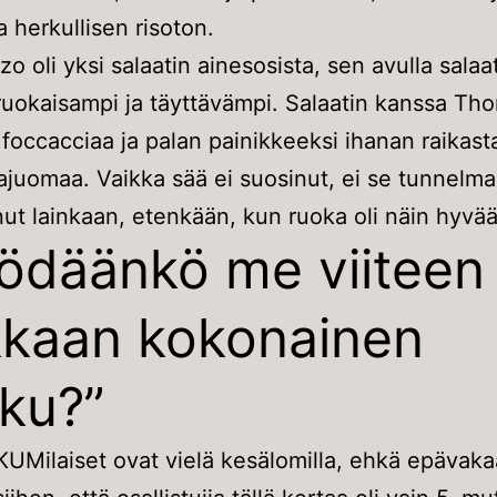
a herkullisen risoton.
zo oli yksi salaatin ainesosista, sen avulla salaat
uokaisampi ja täyttävämpi. Salaatin kanssa Tho
 foccacciaa ja palan painikkeeksi ihanan raikast
juomaa. Vaikka sää ei suosinut, ei se tunnelm
nut lainkaan, etenkään, kun ruoka oli näin hyvää
ödäänkö me viiteen
kaan kokonainen
ku?”
KUMilaiset ovat vielä kesälomilla, ehkä epävaka