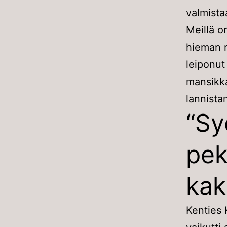
valmista
Meillä or
hieman r
leiponut
mansikka
lannista
“Sy
pek
kak
Kenties 