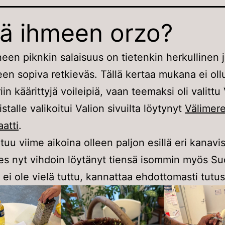
ä ihmeen orzo?
een piknkin salaisuus on tietenkin herkullinen 
teen sopiva retkieväs. Tällä kertaa mukana ei oll
in käärittyjä voileipiä, vaan teemaksi oli valittu 
istalle valikoitui Valion sivuilta löytynyt
Välimer
aatti
.
tuu viime aikoina olleen paljon esillä eri kanavi
es nyt vihdoin löytänyt tiensä isommin myös S
 ei ole vielä tuttu, kannattaa ehdottomasti tutu