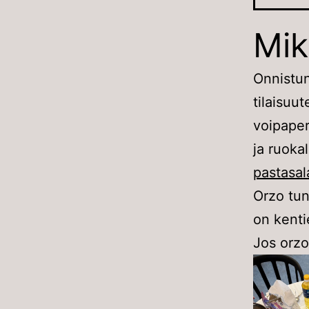
Mik
Onnistun
tilaisuu
voipaperi
ja ruokal
pastasal
Orzo tun
on kenti
Jos orzo