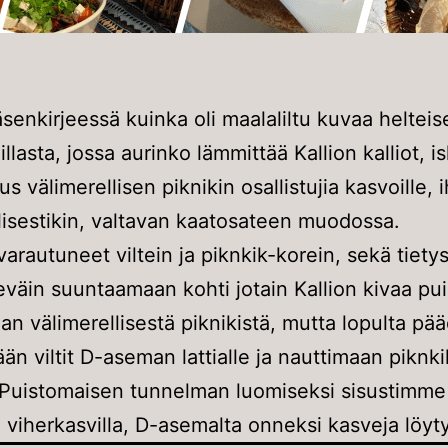
äsenkirjeessä kuinka oli maalaliltu kuvaa helteis
llasta, jossa aurinko lämmittää Kallion kalliot, is
us välimerellisen piknikin osallistujia kasvoille, 
llisestikin, valtavan kaatosateen muodossa.
arautuneet viltein ja piknkik-korein, sekä tietys
eväin suuntaamaan kohti jotain Kallion kivaa pui
an välimerellisestä piknikistä, mutta lopulta p
ään viltit D-aseman lattialle ja nauttimaan piknk
a. Puistomaisen tunnelman luomiseksi sisustimme 
a viherkasvilla, D-asemalta onneksi kasveja löyt