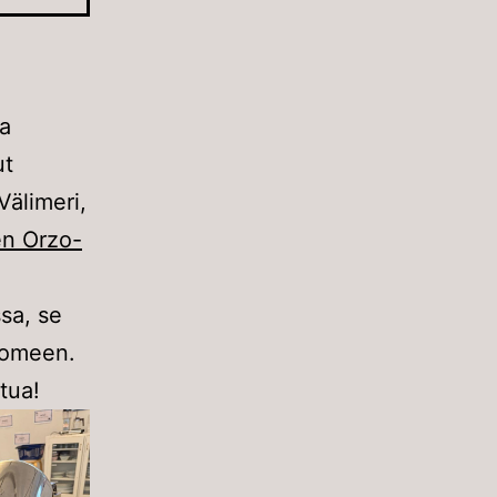
ja
ut
Välimeri,
en Orzo-
ssa, se
uomeen.
stua!