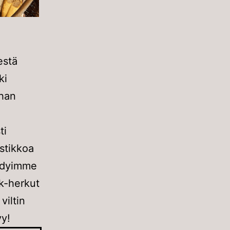
estä
ki
ihan
ti
stikkoa
äädyimme
ik-herkut
viltin
yy!