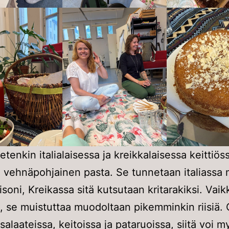
etenkin italialaisessa ja kreikkalaisessa keittiös
, vehnäpohjainen pasta. Se tunnetaan italiassa
isoni, Kreikassa sitä kutsutaan kritarakiksi. Vai
, se muistuttaa muodoltaan pikemminkin riisiä.
 salaateissa, keitoissa ja pataruoissa, siitä voi m