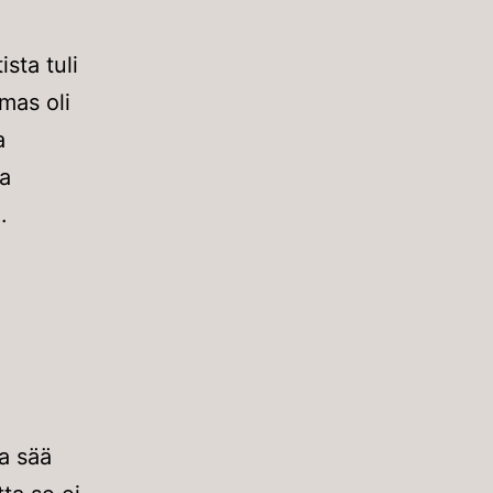
ista tuli
mas oli
a
aa
.
a sää