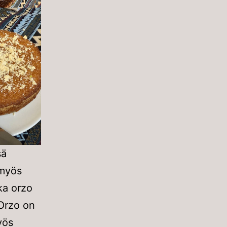
sä
 myös
kka orzo
 Orzo on
yös