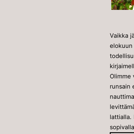
Vaikka j
elokuun i
todellisu
kirjaime
Olimme v
runsain 
nauttima
levittäm
lattiall
sopivall