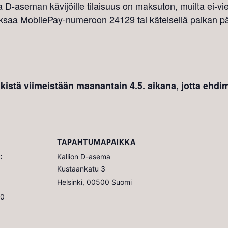
ja D-aseman kävijöille tilaisuus on maksuton, muilta ei-v
saa MobilePay-numeroon 24129 tai käteisellä paikan pä
kistä viimeistään maanantain 4.5. aikana, jotta ehd
TAPAHTUMAPAIKKA
:
Kallion D-asema
Kustaankatu 3
Helsinki
,
00500
Suomi
00