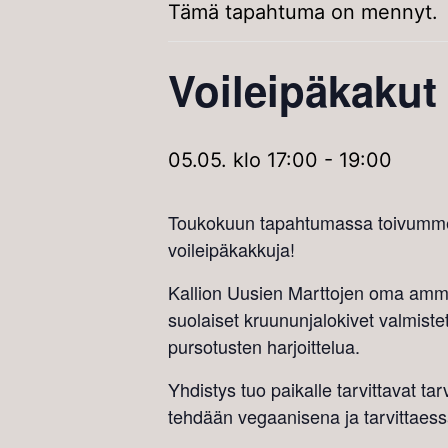
Tämä tapahtuma on mennyt.
Voileipäkakut
05.05. klo 17:00
-
19:00
Toukokuun tapahtumassa toivumme
voileipäkakkuja!
Kallion Uusien Marttojen oma amma
suolaiset kruununjalokivet valmist
pursotusten harjoittelua.
Yhdistys tuo paikalle tarvittavat ta
tehdään vegaanisena ja tarvittaes