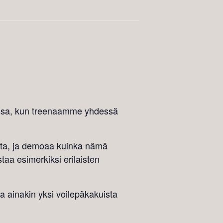
issa, kun treenaamme yhdessä
ista, ja demoaa kuinka nämä
aa esimerkiksi erilaisten
ja ainakin yksi voilepäkakuista