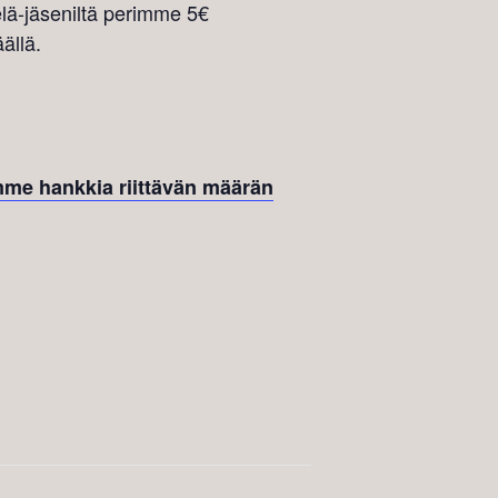
ielä-jäseniltä perimme 5€
ällä.
imme hankkia riittävän määrän