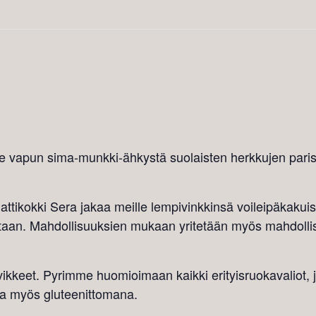
 vapun sima-munkki-ähkystä suolaisten herkkujen par
ttikokki Sera jakaa meille lempivinkkinsä voileipäkaku
etaan. Mahdollisuuksien mukaan yritetään myös mahdollist
rvikkeet. Pyrimme huomioimaan kaikki erityisruokavaliot, 
sa myös gluteenittomana.