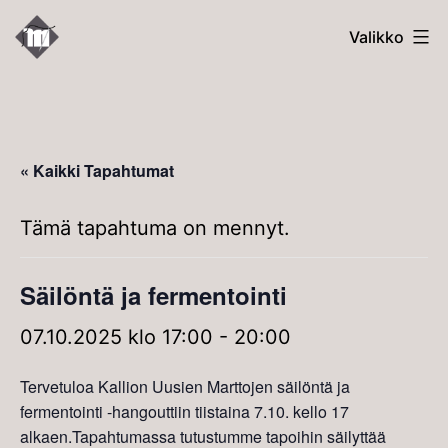
Siirry
Kallion
Valikko
sisältöön
Uudet
Martat
« Kaikki Tapahtumat
Tämä tapahtuma on mennyt.
Säilöntä ja fermentointi
07.10.2025 klo 17:00
-
20:00
Tervetuloa Kallion Uusien Marttojen säilöntä ja
fermentointi -hangouttiin tiistaina 7.10. kello 17
alkaen.Tapahtumassa tutustumme tapoihin säilyttää