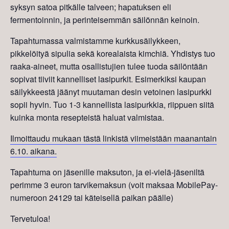
syksyn satoa pitkälle talveen; hapatuksen eli
fermentoinnin, ja perinteisemmän säilönnän keinoin.
Tapahtumassa valmistamme kurkkusäilykkeen,
pikkelöityä sipulia sekä korealaista kimchiä. Yhdistys tuo
raaka-aineet, mutta osallistujien tulee tuoda säilöntään
sopivat tiiviit kannelliset lasipurkit. Esimerkiksi kaupan
säilykkeestä jäänyt muutaman desin vetoinen lasipurkki
sopii hyvin. Tuo 1-3 kannellista lasipurkkia, riippuen siitä
kuinka monta resepteistä haluat valmistaa.
Ilmoittaudu mukaan tästä linkistä viimeistään maanantain
6.10. aikana.
Tapahtuma on jäsenille maksuton, ja ei-vielä-jäseniltä
perimme 3 euron tarvikemaksun (voit maksaa MobilePay-
numeroon 24129 tai käteisellä paikan päälle)
Tervetuloa!