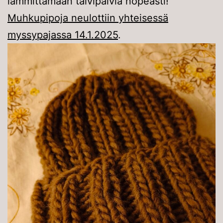
lämmittämään talvipäiviä nopeasti!
Muhkupipoja neulottiin yhteisessä
myssypajassa 14.1.2025
.