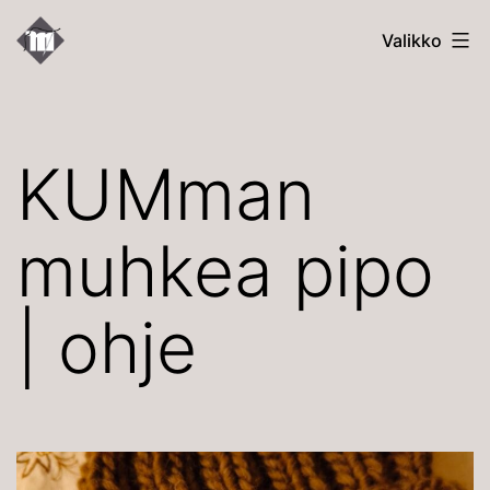
Siirry
Kallion
Valikko
sisältöön
Uudet
Martat
KUMman
muhkea pipo
| ohje