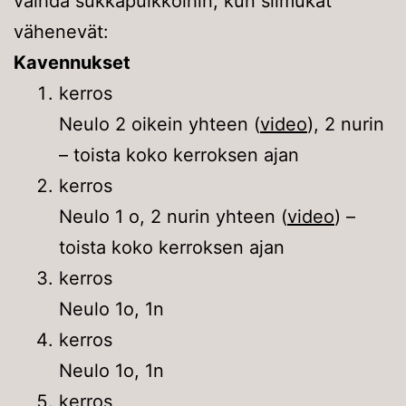
vaihda sukkapuikkoihin, kun silmukat
vähenevät:
Kavennukset
kerros
Neulo 2 oikein yhteen (
video
), 2 nurin
– toista koko kerroksen ajan
kerros
Neulo 1 o, 2 nurin yhteen (
video
) –
toista koko kerroksen ajan
kerros
Neulo 1o, 1n
kerros
Neulo 1o, 1n
kerros