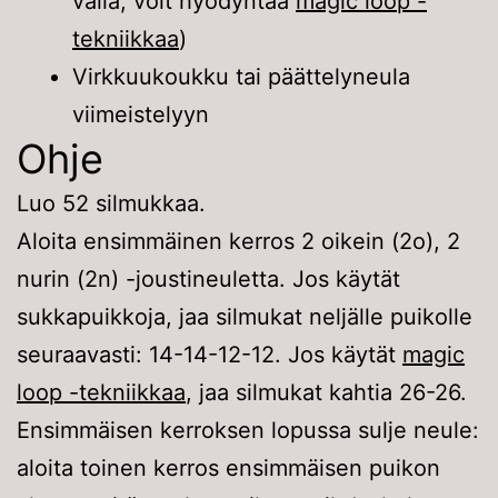
väliä, voit hyödyntää
magic loop -
tekniikkaa
)
Virkkuukoukku tai päättelyneula
viimeistelyyn
Ohje
Luo 52 silmukkaa.
Aloita ensimmäinen kerros 2 oikein (2o), 2
nurin (2n) -joustineuletta. Jos käytät
sukkapuikkoja, jaa silmukat neljälle puikolle
seuraavasti: 14-14-12-12. Jos käytät
magic
loop -tekniikkaa
, jaa silmukat kahtia 26-26.
Ensimmäisen kerroksen lopussa sulje neule:
aloita toinen kerros ensimmäisen puikon